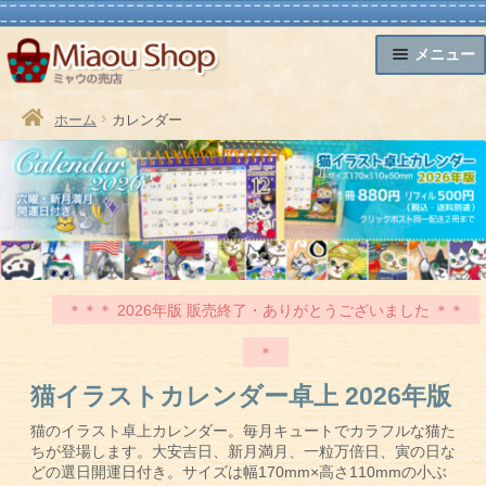
ナ
コ
メニュー
ビ
ン
ゲ
テ
卓上カレンダー
アジアン雑貨
かわいい木彫り
HOME
商品
はじめに
お支払い方法
配送方法
ホーム
カレンダー
ー
ン
猫キャラ小物
ブランド雑貨
日本和雑貨
シ
ツ
ョ
へ
ン
ス
へ
キ
ス
ッ
キ
プ
＊＊＊ 2026年版 販売終了・ありがとうございました ＊＊
ッ
プ
＊
猫イラストカレンダー卓上 2026年版
猫のイラスト卓上カレンダー。毎月キュートでカラフルな猫た
ちが登場します。大安吉日、新月満月、一粒万倍日、寅の日な
どの選日開運日付き。サイズは幅170mm×高さ110mmの小ぶ