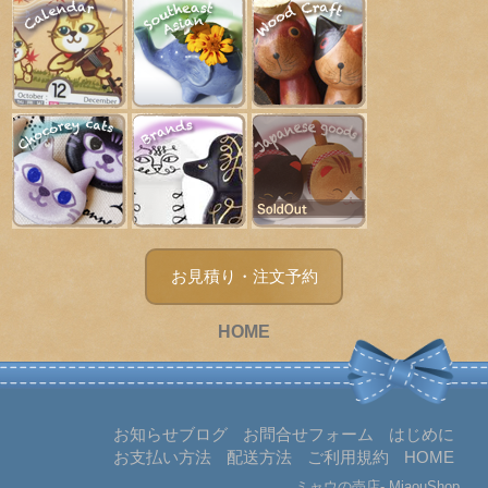
猫キャラ小物
ブランド雑貨
日本和雑貨
お見積り・注文予約
HOME
お知らせブログ
お問合せフォーム
はじめに
お支払い方法
配送方法
ご利用規約
HOME
ミャウの売店- MiaouShop