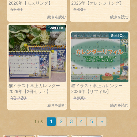
2026年【モスリング】
2026年【オレンジリング】
¥
880
¥
880
続きを読む
続きを読む
Sold Out
Sold Out
猫イラスト卓上カレンダー
猫イラスト卓上カレンダー
2026年【2冊セット】
2026年【リフィル】
¥
1,720
¥
500
続きを読む
続きを読む
1
2
3
4
5
»
1 / 5
卓上カレンダー
アジアン雑貨
かわいい木彫り