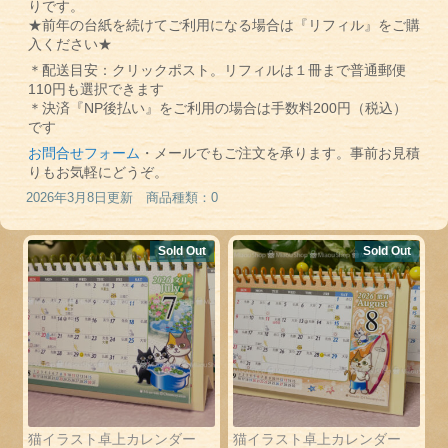
りです。
★前年の台紙を続けてご利用になる場合は『リフィル』をご購
入ください★
＊配送目安：クリックポスト。リフィルは１冊まで普通郵便
110円も選択できます
＊決済『NP後払い』をご利用の場合は手数料200円（税込）
です
お問合せフォーム
・メールでもご注文を承ります。事前お見積
りもお気軽にどうぞ。
2026年3月8日更新 商品種類：0
Sold Out
Sold Out
猫イラスト卓上カレンダー
猫イラスト卓上カレンダー