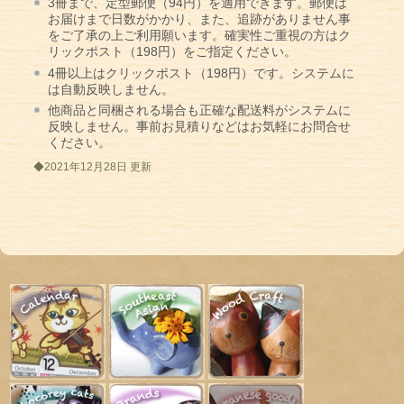
3冊まで、定型郵便（94円）を適用できます。郵便は
お届けまで日数がかかり、また、追跡がありません事
をご了承の上ご利用願います。確実性ご重視の方はク
リックポスト（198円）をご指定ください。
4冊以上はクリックポスト（198円）です。システムに
は自動反映しません。
他商品と同梱される場合も正確な配送料がシステムに
反映しません。事前お見積りなどはお気軽にお問合せ
ください。
◆2021年12月28日 更新
卓上カレンダー
アジアン雑貨
かわいい木彫り
猫キャラ小物
ブランド雑貨
日本和雑貨