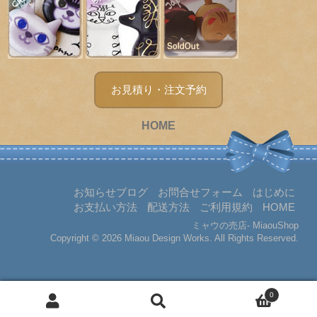
お見積り・注文予約
HOME
お知らせブログ
お問合せフォーム
はじめに
お支払い方法
配送方法
ご利用規約
HOME
ミャウの売店- MiaouShop
Copyright © 2026 Miaou Design Works. All Rights Reserved.
0
検
検
索
対