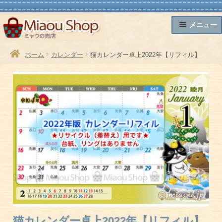
ナ
コ
メニュー
ビ
ン
ゲ
テ
卓上カレンダー
アジアン雑貨
かわいい木彫り
HOME
商品
はじめに
お支払い方法
配送方法
ホーム
カレンダー
猫カレンダー卓上2022年【リフィル】
ー
ン
猫キャラ小物
ブランド雑貨
日本和雑貨
シ
ツ
ョ
へ
ン
ス
へ
キ
ス
ッ
キ
プ
ッ
プ
猫カレンダー卓上2022年【リフィル】