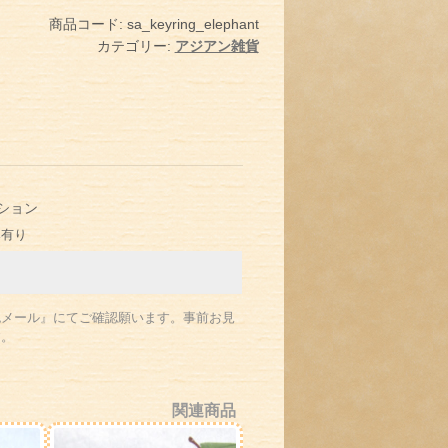
ル
商品コード:
sa_keyring_elephant
象
カテゴリー:
アジアン雑貨
さ
ん
キ
ー
ホ
ル
ション
ダ
み有り
ー
個
認メール』にてご確認願います。
事前お見
す。
関連商品