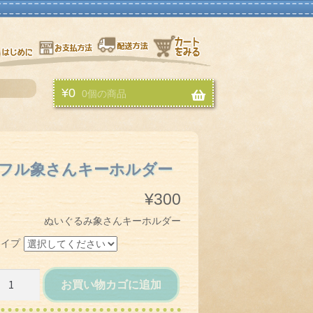
はじめに
お支払い方法
配送方法
お買物カゴ
¥
0
0個の商品
フル象さんキーホルダー
¥
300
ぬいぐるみ象さんキーホルダー
タイプ
カ
お買い物カゴに追加
ラ
フ