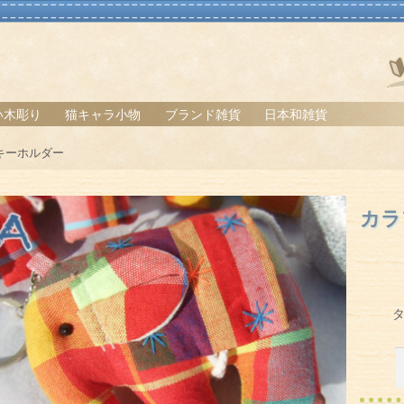
い木彫り
猫キャラ小物
ブランド雑貨
日本和雑貨
キーホルダー
貨
カラ
物