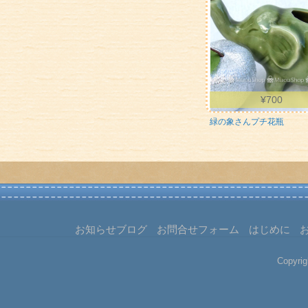
¥
700
緑の象さんプチ花瓶
お知らせブログ
お問合せフォーム
はじめに
Copyrig