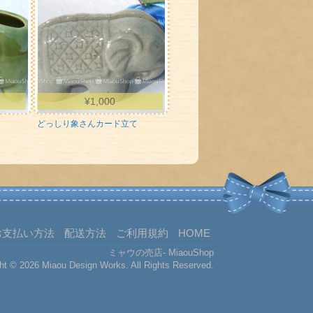
¥
1,000
どっしり象さんカード立て
お支払い方法
配送方法
ご利用規約
HOME
ミャウの売店- MiaouShop
ht © 2026 Miaou Design Works. All Rights Reserved.