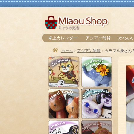
ナ
コ
ビ
ン
ゲ
テ
卓上カレンダー
アジアン雑貨
かわい
ー
ン
シ
ツ
ホーム
アジアン雑貨
カラフル象さん
ョ
へ
卓上カレンダー
アジアン雑
ン
ス
へ
キ
ス
ッ
キ
プ
かわいい木彫り
猫キャラ小
ッ
プ
ブランド雑貨
日本和雑貨